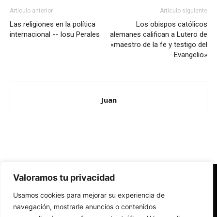
Artículo anterior
Artículo siguiente
Las religiones en la política
Los obispos católicos
internacional -- Iosu Perales
alemanes califican a Lutero de
«maestro de la fe y testigo del
Evangelio»
Juan
Valoramos tu privacidad
Redes Cristianas
Usamos cookies para mejorar su experiencia de
Una mirada alternativa sobre la Iglesia católica y la sociedad
- Colectivos de Redes Cristianas
navegación, mostrarle anuncios o contenidos