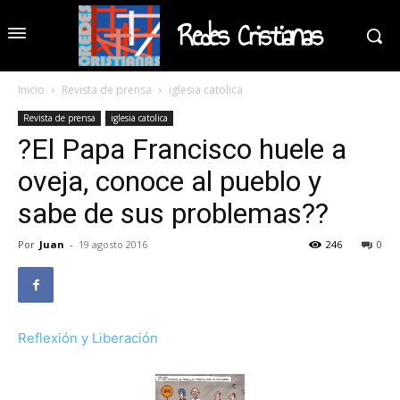
Redes Cristianas
Inicio
Revista de prensa
iglesia catolica
Revista de prensa
iglesia catolica
?El Papa Francisco huele a
oveja, conoce al pueblo y
sabe de sus problemas??
Por
Juan
-
19 agosto 2016
246
0
Reflexión y Liberación