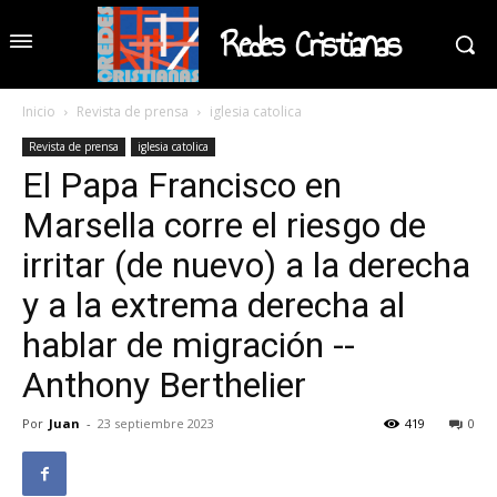
Redes Cristianas
Inicio
Revista de prensa
iglesia catolica
Revista de prensa
iglesia catolica
El Papa Francisco en
Marsella corre el riesgo de
irritar (de nuevo) a la derecha
y a la extrema derecha al
hablar de migración --
Anthony Berthelier
Por
Juan
-
23 septiembre 2023
419
0