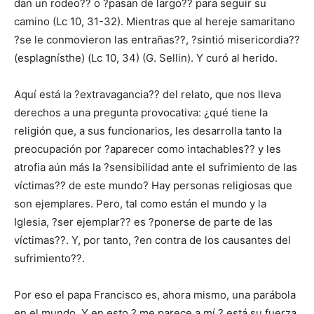
dan un rodeo?? o ?pasan de largo?? para seguir su
camino (Lc 10, 31-32). Mientras que al hereje samaritano
?se le conmovieron las entrañas??, ?sintió misericordia??
(esplagnísthe) (Lc 10, 34) (G. Sellin). Y curó al herido.
Aquí está la ?extravagancia?? del relato, que nos lleva
derechos a una pregunta provocativa: ¿qué tiene la
religión que, a sus funcionarios, les desarrolla tanto la
preocupación por ?aparecer como intachables?? y les
atrofia aún más la ?sensibilidad ante el sufrimiento de las
víctimas?? de este mundo? Hay personas religiosas que
son ejemplares. Pero, tal como están el mundo y la
Iglesia, ?ser ejemplar?? es ?ponerse de parte de las
víctimas??. Y, por tanto, ?en contra de los causantes del
sufrimiento??.
Por eso el papa Francisco es, ahora mismo, una parábola
en el mundo. Y en esto ? me parece a mí ? está su fuerza