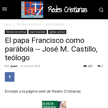
Redes Cristianas
Inicio
Revista de prensa
espiritualidad
Revista de prensa
espiritualidad
iglesia catolica
El papa Francisco como
parábola -- José M. Castillo,
teólogo
Por
Juan
-
8 octubre 2019
229
0
Enviado a la página web de Redes Cristianas