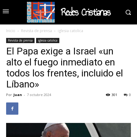
Redes Cristianas
Inicio
Revista de prensa
iglesia catolica
Revista de prensa
iglesia catolica
El Papa exige a Israel «un
alto el fuego inmediato en
todos los frentes, incluido el
Líbano»
Por
Juan
-
7 octubre 2024
301
0