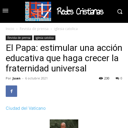
Redes Cristianas
Inicio
Revista de prensa
iglesia catolica
Revista de prensa
iglesia catolica
El Papa: estimular una acción
educativa que haga crecer la
fraternidad universal
Por
Juan
-
6 octubre 2021
230
0
Ciudad del Vaticano