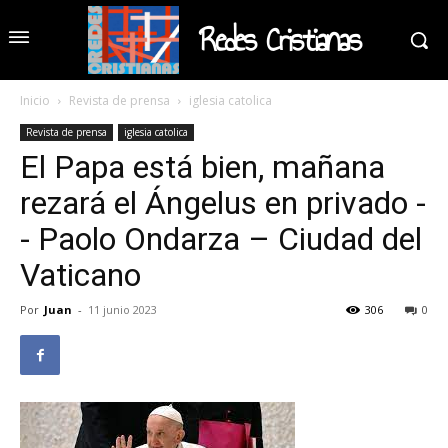
Redes Cristianas
Inicio
Revista de prensa
iglesia catolica
Revista de prensa
iglesia catolica
El Papa está bien, mañana
rezará el Ángelus en privado -
- Paolo Ondarza – Ciudad del
Vaticano
Por
Juan
-
11 junio 2023
306
0