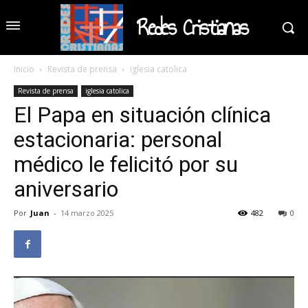
Redes Cristianas
Inicio
Revista de prensa
iglesia catolica
Revista de prensa
iglesia catolica
El Papa en situación clínica
estacionaria: personal
médico le felicitó por su
aniversario
Por
Juan
-
14 marzo 2025
482
0