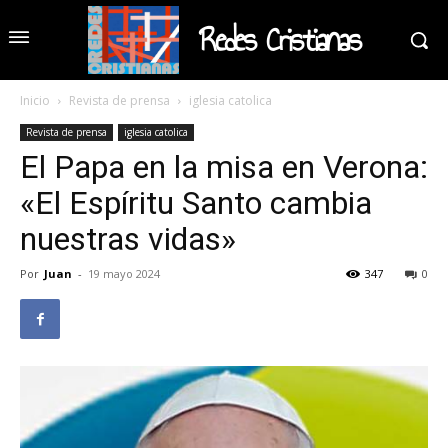
Redes Cristianas
Inicio
Revista de prensa
iglesia catolica
Revista de prensa
iglesia catolica
El Papa en la misa en Verona:
«El Espíritu Santo cambia
nuestras vidas»
Por
Juan
-
19 mayo 2024
347
0