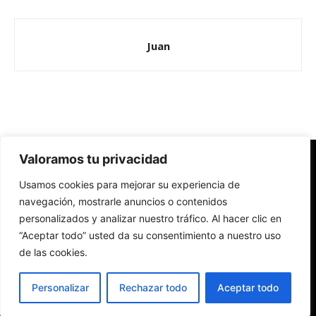
Juan
Valoramos tu privacidad
Redes Cristianas
Usamos cookies para mejorar su experiencia de
Una mirada alternativa sobre la Iglesia católica y la sociedad
- Colectivos de Redes Cristianas
navegación, mostrarle anuncios o contenidos
personalizados y analizar nuestro tráfico. Al hacer clic en
“Aceptar todo” usted da su consentimiento a nuestro uso
de las cookies.
Personalizar
Rechazar todo
Aceptar todo