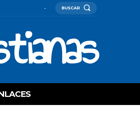
BUSCAR
-
stianas
NLACES