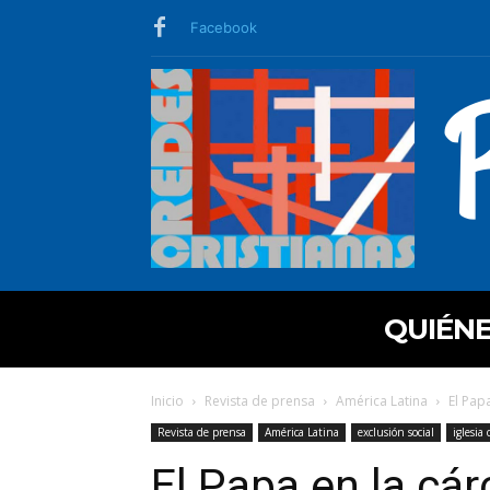
Facebook
QUIÉN
Inicio
Revista de prensa
América Latina
El Pap
Revista de prensa
América Latina
exclusión social
iglesia 
El Papa en la cár