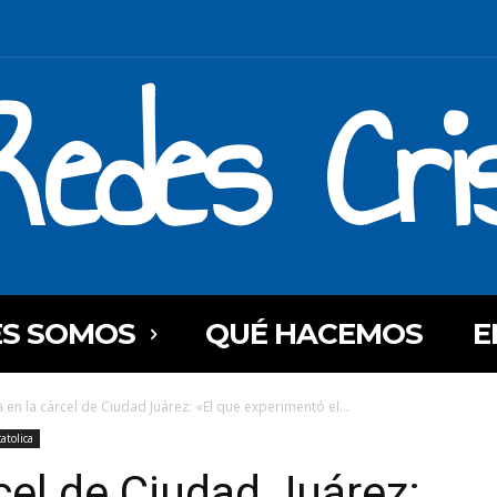
Redes Cri
ES SOMOS
QUÉ HACEMOS
E
a en la cárcel de Ciudad Juárez: «El que experimentó el...
catolica
cel de Ciudad Juárez: