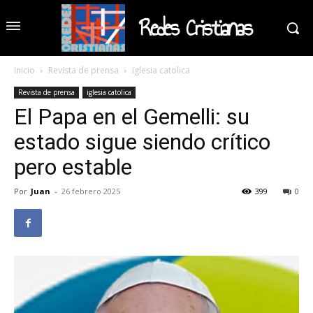
Redes Cristianas
Inicio
Revista de prensa
iglesia catolica
Revista de prensa
iglesia catolica
El Papa en el Gemelli: su
estado sigue siendo crítico
pero estable
Por
Juan
-
26 febrero 2025
399
0