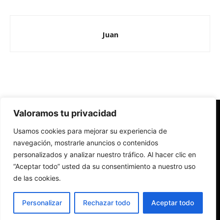
Juan
Valoramos tu privacidad
Redes Cristianas
Usamos cookies para mejorar su experiencia de
Una mirada alternativa sobre la Iglesia católica y la sociedad
- Colectivos de Redes Cristianas
navegación, mostrarle anuncios o contenidos
personalizados y analizar nuestro tráfico. Al hacer clic en
“Aceptar todo” usted da su consentimiento a nuestro uso
de las cookies.
Personalizar
Rechazar todo
Aceptar todo