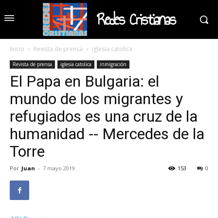
Redes Cristianas
Inicio
Revista de prensa
iglesia catolica
Revista de prensa
iglesia catolica
inmigración
El Papa en Bulgaria: el
mundo de los migrantes y
refugiados es una cruz de la
humanidad -- Mercedes de la
Torre
Por
Juan
-
7 mayo 2019
153
0