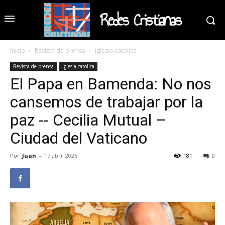
Redes Cristianas
Inicio
Revista de prensa
iglesia catolica
Revista de prensa
iglesia catolica
El Papa en Bamenda: No nos
cansemos de trabajar por la
paz -- Cecilia Mutual –
Ciudad del Vaticano
Por
Juan
-
17 abril 2026
181
0