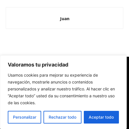
Juan
Valoramos tu privacidad
Redes Cristianas
Usamos cookies para mejorar su experiencia de
Una mirada alternativa sobre la Iglesia católica y la sociedad
- Colectivos de Redes Cristianas
navegación, mostrarle anuncios o contenidos
personalizados y analizar nuestro tráfico. Al hacer clic en
“Aceptar todo” usted da su consentimiento a nuestro uso
de las cookies.
Personalizar
Rechazar todo
Aceptar todo