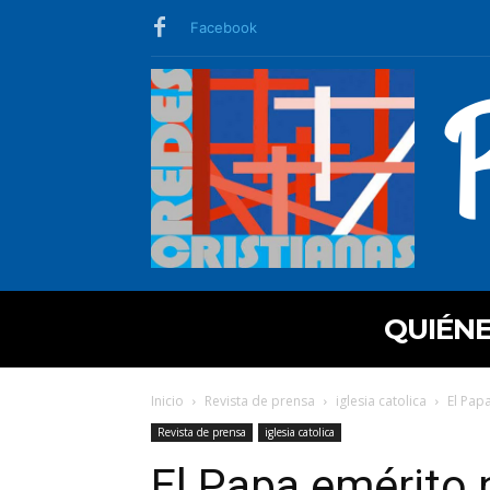
Facebook
QUIÉN
Inicio
Revista de prensa
iglesia catolica
El Papa
Revista de prensa
iglesia catolica
El Papa emérito no