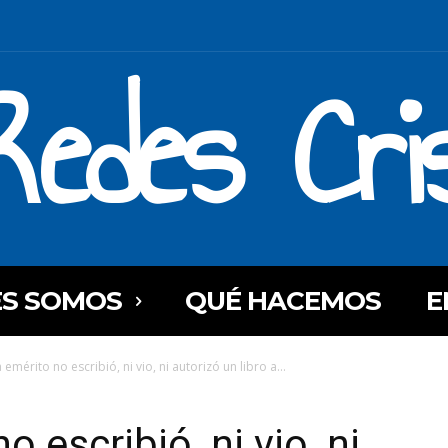
Redes Cri
ES SOMOS
QUÉ HACEMOS
E
 emérito no escribió, ni vio, ni autorizó un libro a...
 escribió, ni vio, ni