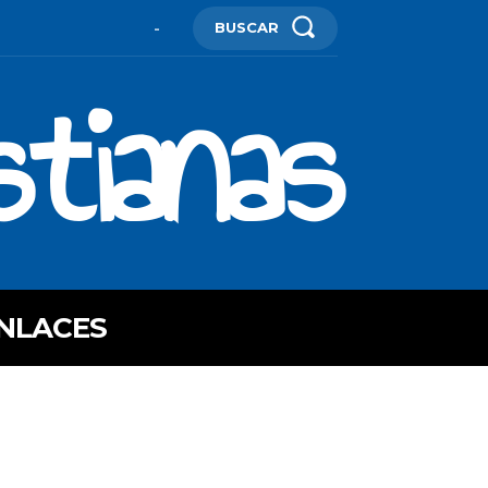
BUSCAR
-
stianas
NLACES