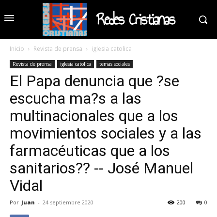
Redes Cristianas
Inicio
Revista de prensa
iglesia catolica
Revista de prensa
iglesia catolica
temas sociales
El Papa denuncia que ?se
escucha ma?s a las
multinacionales que a los
movimientos sociales y a las
farmacéuticas que a los
sanitarios?? -- José Manuel
Vidal
Por
Juan
-
24 septiembre 2020
200
0