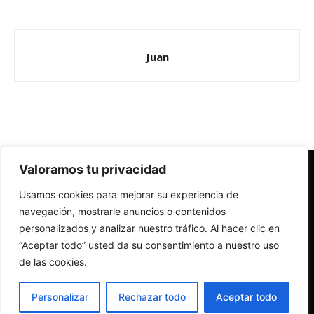
Juan
Valoramos tu privacidad
Redes Cristianas
Usamos cookies para mejorar su experiencia de
Una mirada alternativa sobre la Iglesia católica y la sociedad
- Colectivos de Redes Cristianas
navegación, mostrarle anuncios o contenidos
personalizados y analizar nuestro tráfico. Al hacer clic en
“Aceptar todo” usted da su consentimiento a nuestro uso
de las cookies.
Personalizar
Rechazar todo
Aceptar todo