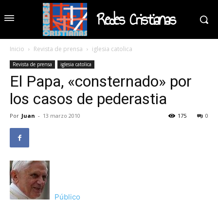
Redes Cristianas
Inicio
Revista de prensa
iglesia catolica
Revista de prensa
iglesia catolica
El Papa, «consternado» por
los casos de pederastia
Por
Juan
-
13 marzo 2010
175
0
Público