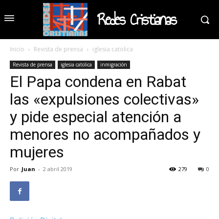
Redes Cristianas
Inicio
Revista de prensa
iglesia catolica
Revista de prensa
iglesia catolica
inmigración
El Papa condena en Rabat
las «expulsiones colectivas»
y pide especial atención a
menores no acompañados y
mujeres
Por
Juan
-
2 abril 2019
279
0