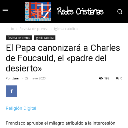
Redes Cristianas
Inicio
Revista de prensa
iglesia catolica
Revista de prensa
iglesia catolica
El Papa canonizará a Charles
de Foucauld, el «padre del
desierto»
Por
Juan
-
29 mayo 2020
198
0
Religión Digital
Francisco aprueba el milagro atribuido a la intercesión