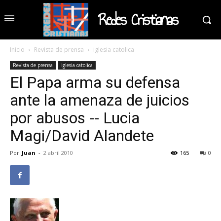
Redes Cristianas
Inicio
Revista de prensa
iglesia catolica
Revista de prensa
iglesia catolica
El Papa arma su defensa
ante la amenaza de juicios
por abusos -- Lucia
Magi/David Alandete
Por
Juan
-
2 abril 2010
165
0