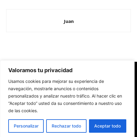
Juan
Valoramos tu privacidad
Redes Cristianas
Usamos cookies para mejorar su experiencia de
Una mirada alternativa sobre la Iglesia católica y la sociedad
- Colectivos de Redes Cristianas
navegación, mostrarle anuncios o contenidos
personalizados y analizar nuestro tráfico. Al hacer clic en
“Aceptar todo” usted da su consentimiento a nuestro uso
de las cookies.
Personalizar
Rechazar todo
Aceptar todo