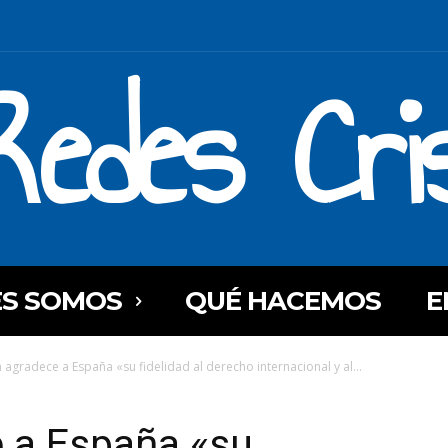
Redes Cri
ES SOMOS
QUÉ HACEMOS
E
 agradece a España «su fidelidad al derecho internacional y al...
e a España «su