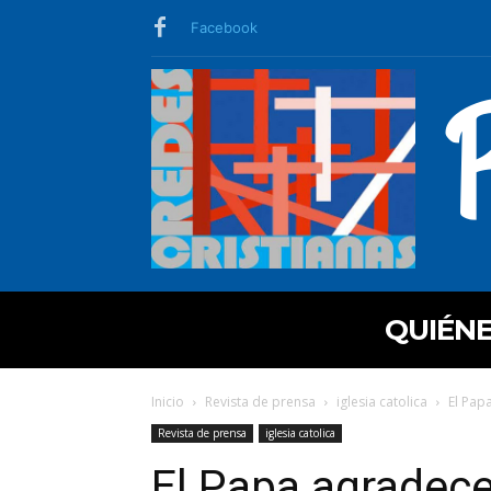
Facebook
QUIÉN
Inicio
Revista de prensa
iglesia catolica
El Papa
Revista de prensa
iglesia catolica
El Papa agradec