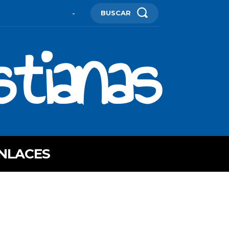
BUSCAR
-
stianas
NLACES