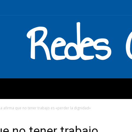
Redes C
MOS
QUÉ HACEMOS
ENLAC
pa afirma que no tener trabajo es «perder la dignidad»
ue no tener trabajo