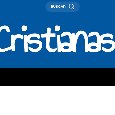
BUSCAR
-
ristianas
ES
MORE