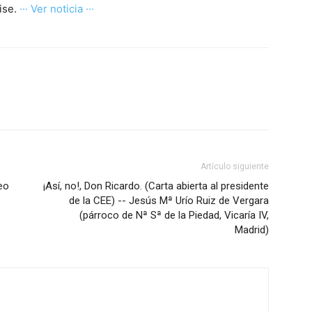
lise.
··· Ver noticia ···
Artículo siguiente
eo
¡Así, no!, Don Ricardo. (Carta abierta al presidente
de la CEE) -- Jesús Mª Urío Ruiz de Vergara
(párroco de Nª Sª de la Piedad, Vicaría IV,
Madrid)