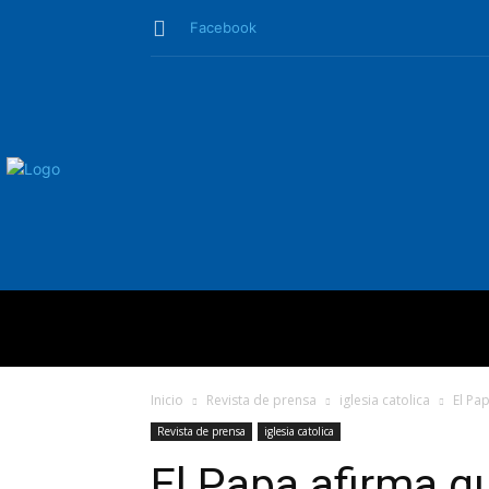
Facebook
QUIÉNES SO
Inicio
Revista de prensa
iglesia catolica
El Pa
Revista de prensa
iglesia catolica
El Papa afirma q