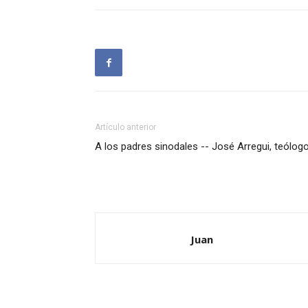
Artículo anterior
A los padres sinodales -- José Arregui, teólog
Juan