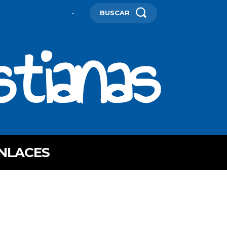
BUSCAR
-
stianas
NLACES