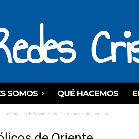
Redes Cri
ES SOMOS
QUÉ HACEMOS
E
a a los católicos de Oriente Medio: Estoy con ustedes, sedientos...
ólicos de Oriente