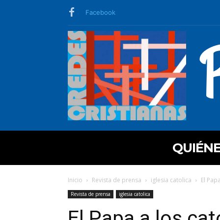
Facebook
QUIÉN
Inicio
Revista de prensa
iglesia catolica
El Pap
Revista de prensa
iglesia catolica
El Papa a los cat