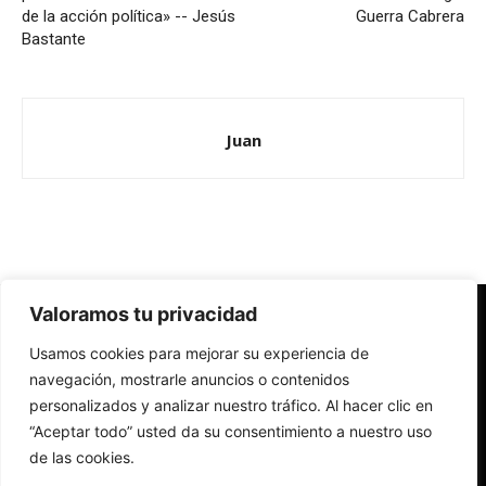
de la acción política» -- Jesús
Guerra Cabrera
Bastante
Juan
Valoramos tu privacidad
Redes Cristianas
Usamos cookies para mejorar su experiencia de
Una mirada alternativa sobre la Iglesia católica y la sociedad
- Colectivos de Redes Cristianas
navegación, mostrarle anuncios o contenidos
personalizados y analizar nuestro tráfico. Al hacer clic en
“Aceptar todo” usted da su consentimiento a nuestro uso
de las cookies.