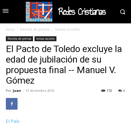
Redes Cristianas
Inicio
Revista de prensa
temas sociales
Revista de prensa
temas sociales
El Pacto de Toledo excluye la
edad de jubilación de su
propuesta final -- Manuel V.
Gómez
Por
Juan
-
31 diciembre 2010
172
0
El País