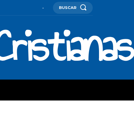
BUSCAR
-
ristianas
ES
MORE