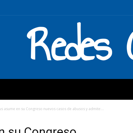
Redes C
MOS
QUÉ HACEMOS
ENLAC
us asume en su Congreso nuevos casos de abusos y admite:...
n su Congreso