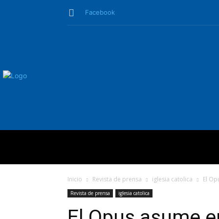
Facebook
QUIÉNES SO
Inicio
Revista de prensa
iglesia catolica
El Op
Revista de prensa
iglesia catolica
El Opus asume e