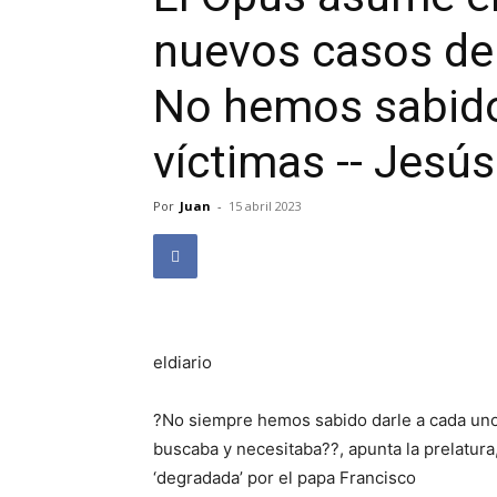
nuevos casos de
No hemos sabido
víctimas -- Jesú
Por
Juan
-
15 abril 2023
eldiario
?No siempre hemos sabido darle a cada un
buscaba y necesitaba??, apunta la prelatur
‘degradada’ por el papa Francisco