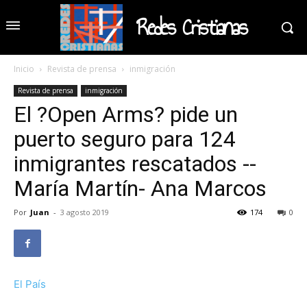
Redes Cristianas
Inicio
Revista de prensa
inmigración
Revista de prensa
inmigración
El ?Open Arms? pide un
puerto seguro para 124
inmigrantes rescatados --
María Martín- Ana Marcos
Por
Juan
-
3 agosto 2019
174
0
El País