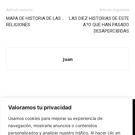
Artículo anterior
Artículo siguiente
MAPA DE HISTORIA DE LAS
LAS DIEZ HISTORIAS DE ESTE
RELIGIONES
A?O QUE HAN PASADO
DESAPERCIBIDAS
Juan
Valoramos tu privacidad
Redes Cristianas
Usamos cookies para mejorar su experiencia de
Una mirada alternativa sobre la Iglesia católica y la sociedad
- Colectivos de Redes Cristianas
navegación, mostrarle anuncios o contenidos
personalizados y analizar nuestro tráfico. Al hacer clic en