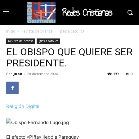
Redes Cristianas
Inicio
Revista de prensa
iglesia catolica
Revista de prensa
iglesia catolica
EL OBISPO QUE QUIERE SER
PRESIDENTE.
Por
Juan
-
20 diciembre 2006
199
0
Religión Digital
El efecto «Piña» llegó a Paragüay