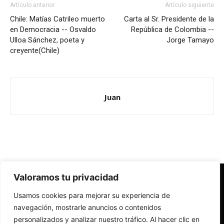
Artículo anterior
Artículo siguiente
Chile: Matías Catrileo muerto
Carta al Sr. Presidente de la
en Democracia -- Osvaldo
República de Colombia --
Ulloa Sánchez, poeta y
Jorge Tamayo
creyente(Chile)
Juan
Valoramos tu privacidad
Redes Cristianas
Usamos cookies para mejorar su experiencia de
Una mirada alternativa sobre la Iglesia católica y la sociedad
- Colectivos de Redes Cristianas
navegación, mostrarle anuncios o contenidos
personalizados y analizar nuestro tráfico. Al hacer clic en