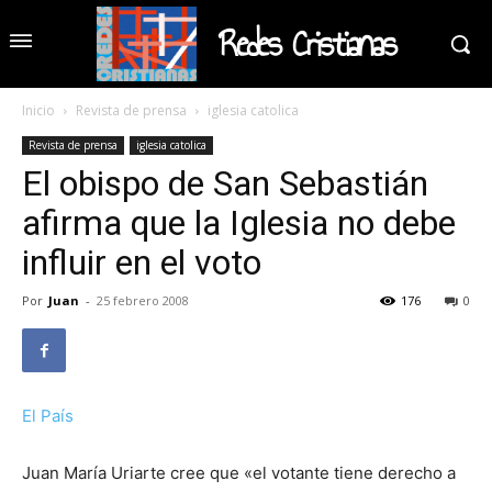
Redes Cristianas
Inicio
Revista de prensa
iglesia catolica
Revista de prensa
iglesia catolica
El obispo de San Sebastián
afirma que la Iglesia no debe
influir en el voto
Por
Juan
-
25 febrero 2008
176
0
El País
Juan María Uriarte cree que «el votante tiene derecho a