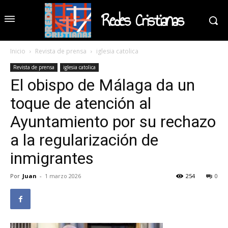
Redes Cristianas
Inicio
Revista de prensa
iglesia catolica
Revista de prensa
iglesia catolica
El obispo de Málaga da un
toque de atención al
Ayuntamiento por su rechazo
a la regularización de
inmigrantes
Por
Juan
-
1 marzo 2026
254
0