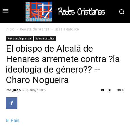
Redes Cristianas
Inicio
Revista de prensa
iglesia catolica
Revista de prensa
iglesia catolica
El obispo de Alcalá de
Henares arremete contra ?la
ideología de género?? --
Charo Nogueira
Por
Juan
-
26 mayo 2012
168
0
El País