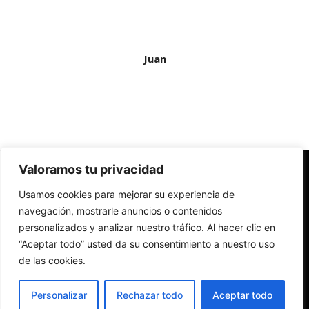
Juan
Valoramos tu privacidad
Redes Cristianas
Usamos cookies para mejorar su experiencia de
Una mirada alternativa sobre la Iglesia católica y la sociedad
- Colectivos de Redes Cristianas
navegación, mostrarle anuncios o contenidos
personalizados y analizar nuestro tráfico. Al hacer clic en
“Aceptar todo” usted da su consentimiento a nuestro uso
de las cookies.
Personalizar
Rechazar todo
Aceptar todo