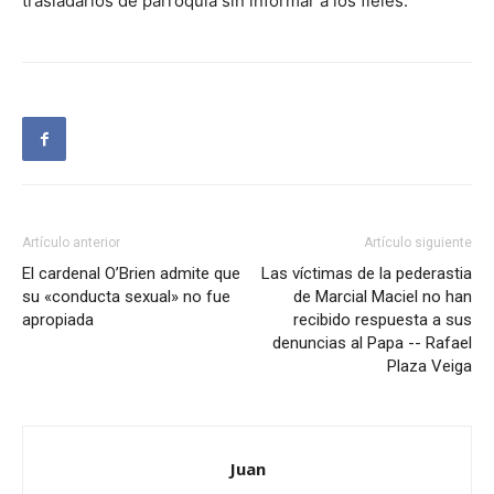
trasladarlos de parroquia sin informar a los fieles.
Artículo anterior
Artículo siguiente
El cardenal O’Brien admite que
Las víctimas de la pederastia
su «conducta sexual» no fue
de Marcial Maciel no han
apropiada
recibido respuesta a sus
denuncias al Papa -- Rafael
Plaza Veiga
Juan