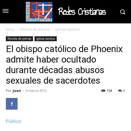
Redes Cristianas
Inicio
Revista de prensa
iglesia catolica
Revista de prensa
iglesia catolica
El obispo católico de Phoenix
admite haber ocultado
durante décadas abusos
sexuales de sacerdotes
Por
Juan
-
4 marzo 2013
154
0
Público