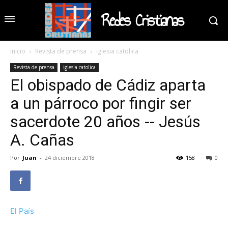
Redes Cristianas
Inicio
Revista de prensa
iglesia catolica
Revista de prensa
iglesia catolica
El obispado de Cádiz aparta
a un párroco por fingir ser
sacerdote 20 años -- Jesús
A. Cañas
Por
Juan
-
24 diciembre 2018
158
0
El País