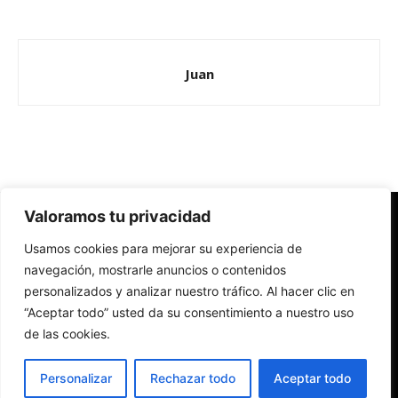
Juan
Valoramos tu privacidad
Redes Cristianas
Usamos cookies para mejorar su experiencia de
Una mirada alternativa sobre la Iglesia católica y la sociedad
- Colectivos de Redes Cristianas
navegación, mostrarle anuncios o contenidos
personalizados y analizar nuestro tráfico. Al hacer clic en
“Aceptar todo” usted da su consentimiento a nuestro uso
de las cookies.
Personalizar
Rechazar todo
Aceptar todo