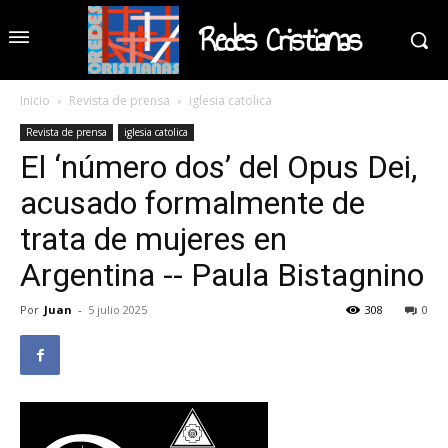
Redes Cristianas
Inicio
Revista de prensa
iglesia catolica
Revista de prensa
iglesia catolica
El ‘número dos’ del Opus Dei,
acusado formalmente de
trata de mujeres en
Argentina -- Paula Bistagnino
Por
Juan
-
5 julio 2025
308
0