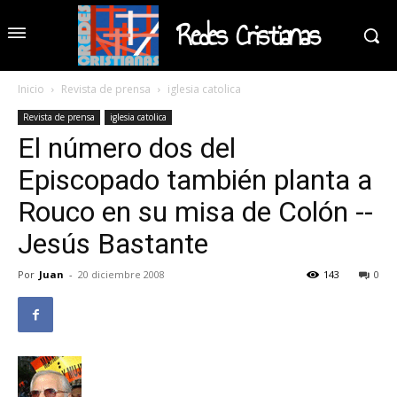
Redes Cristianas
Inicio
Revista de prensa
iglesia catolica
Revista de prensa
iglesia catolica
El número dos del
Episcopado también planta a
Rouco en su misa de Colón --
Jesús Bastante
Por
Juan
-
20 diciembre 2008
143
0