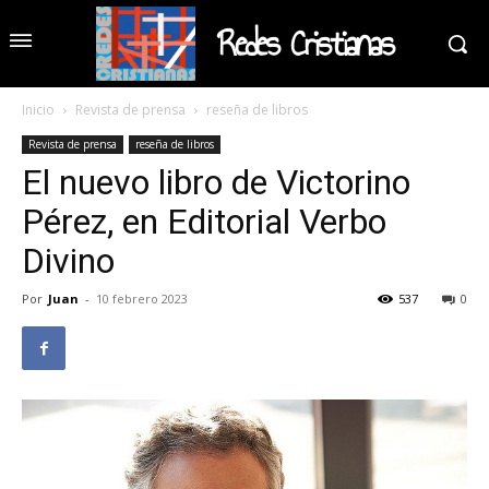
Redes Cristianas
Inicio
Revista de prensa
reseña de libros
Revista de prensa
reseña de libros
El nuevo libro de Victorino
Pérez, en Editorial Verbo
Divino
Por
Juan
-
10 febrero 2023
537
0