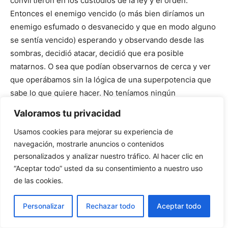
convirtieron en los custodios de la ley y el orden.
Entonces el enemigo vencido (o más bien diríamos un
enemigo esfumado o desvanecido y que en modo alguno
se sentía vencido) esperando y observando desde las
sombras, decidió atacar, decidió que era posible
matarnos. O sea que podían observarnos de cerca y ver
que operábamos sin la lógica de una superpotencia que
sabe lo que quiere hacer. No teníamos ningún
conocimiento del terreno, la lengua, la cultura. Había un
Valoramos tu privacidad
discusión abierta sobre lo que queríamos. ?ramos
Usamos cookies para mejorar su experiencia de
atacables. Por lo tanto nuestros enemigos perdieron todo
navegación, mostrarle anuncios o contenidos
el respeto por nuestros billones de dólares de
personalizados y analizar nuestro tráfico. Al hacer clic en
chatarreria. Y ahora tenemos allí una de las peores
“Aceptar todo” usted da su consentimiento a nuestro uso
insurgencias del mundo.
de las cookies.
Hace un año, todavía teníamos la ilusión, ingenua ilusión,
Personalizar
Rechazar todo
Aceptar todo
de que Afganistán estaba resuelto, que los Taliban
estaban en las montañas, el Gobierno de Karzai se iba