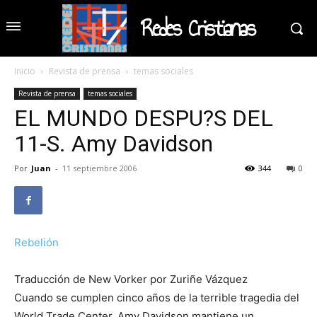
Redes Cristianas
Inicio
Revista de prensa
temas sociales
Revista de prensa
temas sociales
EL MUNDO DESPU?S DEL
11-S. Amy Davidson
Por
Juan
-
11 septiembre 2006
344
0
Rebelión
Traducción de New Vorker por Zuriñe Vázquez
Cuando se cumplen cinco años de la terrible tragedia del
World Trade Center, Amy Davidson mantiene un