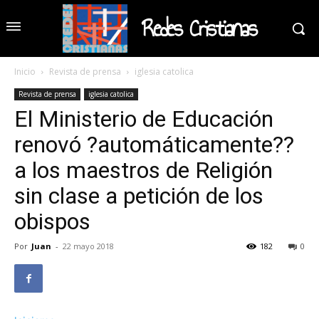
Redes Cristianas
Inicio
Revista de prensa
iglesia catolica
Revista de prensa
iglesia catolica
El Ministerio de Educación
renovó ?automáticamente??
a los maestros de Religión
sin clase a petición de los
obispos
Por
Juan
-
22 mayo 2018
182
0