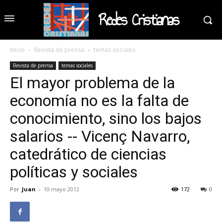
Redes Cristianas
Inicio
Revista de prensa
temas sociales
Revista de prensa
temas sociales
El mayor problema de la
economía no es la falta de
conocimiento, sino los bajos
salarios -- Vicenç Navarro,
catedrático de ciencias
políticas y sociales
Por
Juan
-
10 mayo 2012
172
0