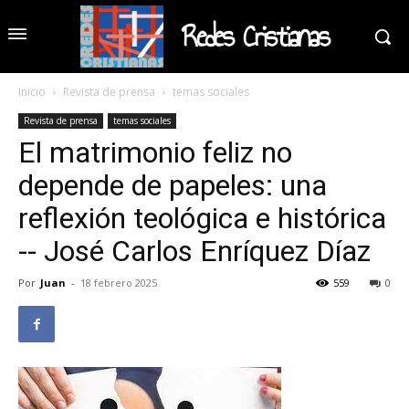
Redes Cristianas
Inicio
Revista de prensa
temas sociales
Revista de prensa
temas sociales
El matrimonio feliz no
depende de papeles: una
reflexión teológica e histórica
-- José Carlos Enríquez Díaz
Por
Juan
-
18 febrero 2025
559
0