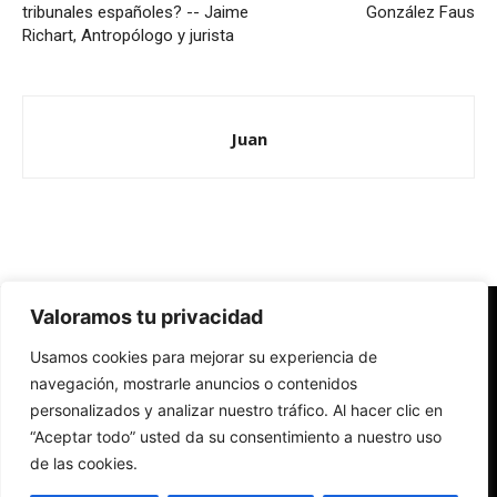
tribunales españoles? -- Jaime
González Faus
Richart, Antropólogo y jurista
Juan
Valoramos tu privacidad
Redes Cristianas
Usamos cookies para mejorar su experiencia de
Una mirada alternativa sobre la Iglesia católica y la sociedad
- Colectivos de Redes Cristianas
navegación, mostrarle anuncios o contenidos
personalizados y analizar nuestro tráfico. Al hacer clic en
“Aceptar todo” usted da su consentimiento a nuestro uso
de las cookies.