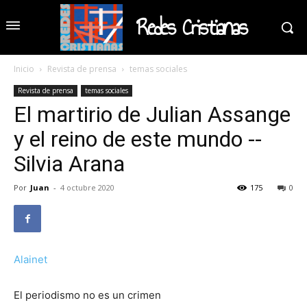
Redes Cristianas
Inicio
Revista de prensa
temas sociales
Revista de prensa
temas sociales
El martirio de Julian Assange
y el reino de este mundo --
Silvia Arana
Por
Juan
-
4 octubre 2020
175
0
Alainet
El periodismo no es un crimen