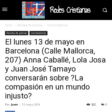
Redes Cristianas
Inicio
Revista de prensa
convocatorias
Revista de prensa
convocatorias
El lunes 13 de mayo en
Barcelona (Calle Mallorca,
207) Anna Caballé, Lola Josa
y Juan José Tamayo
conversarán sobre ?La
compasión en un mundo
injusto?
Por
Juan
-
12 mayo 2024
522
0