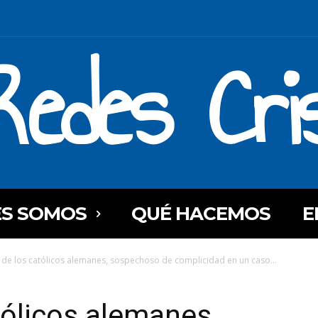
Redes Cri
ES SOMOS
QUÉ HACEMOS
E
er de los católicos alemanes, sospechoso de complicidad en un caso...
atólicos alemanes,