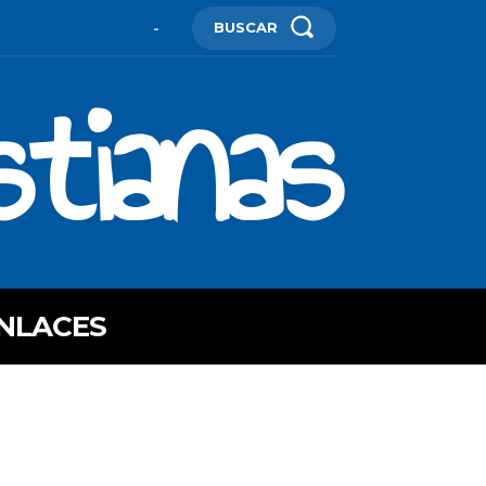
BUSCAR
-
stianas
NLACES