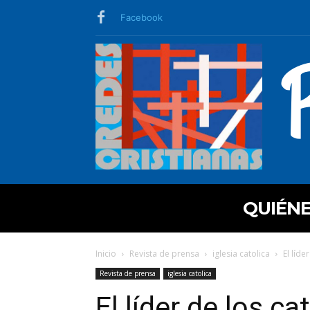
Facebook
QUIÉN
Inicio
Revista de prensa
iglesia catolica
El líd
Revista de prensa
iglesia catolica
El líder de los c