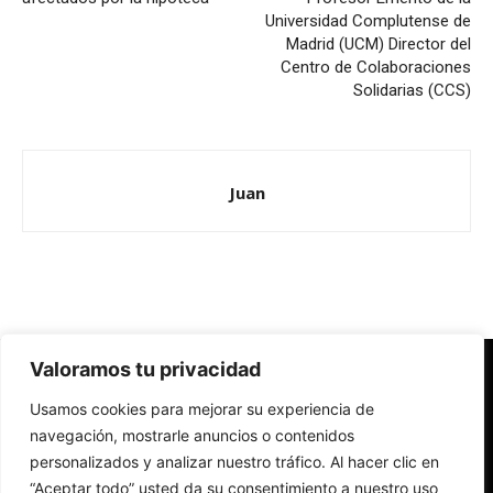
Universidad Complutense de
Madrid (UCM) Director del
Centro de Colaboraciones
Solidarias (CCS)
Juan
Valoramos tu privacidad
Redes Cristianas
Usamos cookies para mejorar su experiencia de
Una mirada alternativa sobre la Iglesia católica y la sociedad
- Colectivos de Redes Cristianas
navegación, mostrarle anuncios o contenidos
personalizados y analizar nuestro tráfico. Al hacer clic en
“Aceptar todo” usted da su consentimiento a nuestro uso