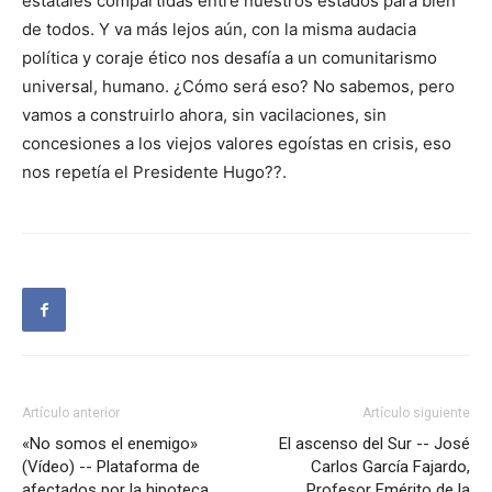
estatales compartidas entre nuestros estados para bien
de todos. Y va más lejos aún, con la misma audacia
política y coraje ético nos desafía a un comunitarismo
universal, humano. ¿Cómo será eso? No sabemos, pero
vamos a construirlo ahora, sin vacilaciones, sin
concesiones a los viejos valores egoístas en crisis, eso
nos repetía el Presidente Hugo??.
Artículo anterior
Artículo siguiente
«No somos el enemigo»
El ascenso del Sur -- José
(Vídeo) -- Plataforma de
Carlos García Fajardo,
afectados por la hipoteca
Profesor Emérito de la