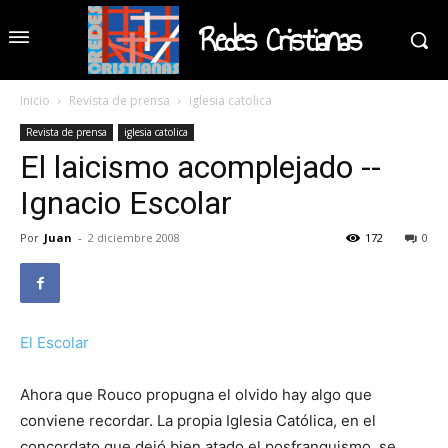
Redes Cristianas
Inicio
Revista de prensa
iglesia catolica
Revista de prensa
iglesia catolica
El laicismo acomplejado --
Ignacio Escolar
Por
Juan
-
2 diciembre 2008
172
0
El Escolar
Ahora que Rouco propugna el olvido hay algo que
conviene recordar. La propia Iglesia Católica, en el
concordato que dejó bien atado el posfranquismo, se