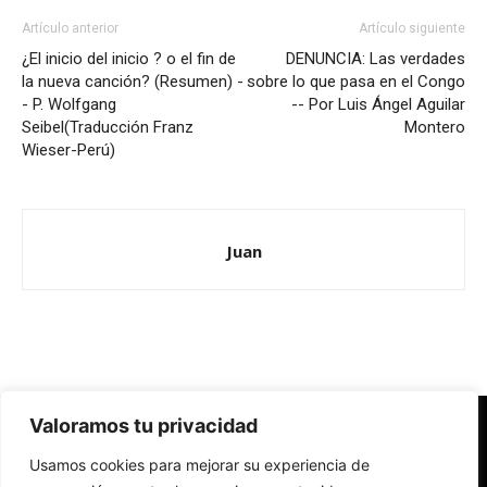
Artículo anterior
Artículo siguiente
¿El inicio del inicio ? o el fin de
DENUNCIA: Las verdades
la nueva canción? (Resumen) -
sobre lo que pasa en el Congo
- P. Wolfgang
-- Por Luis Ángel Aguilar
Seibel(Traducción Franz
Montero
Wieser-Perú)
Juan
Valoramos tu privacidad
Redes Cristianas
Usamos cookies para mejorar su experiencia de
Una mirada alternativa sobre la Iglesia católica y la sociedad
- Colectivos de Redes Cristianas