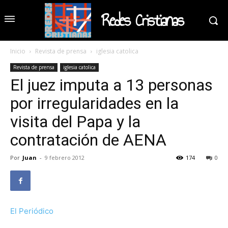
Redes Cristianas
Inicio
Revista de prensa
iglesia catolica
Revista de prensa
iglesia catolica
El juez imputa a 13 personas
por irregularidades en la
visita del Papa y la
contratación de AENA
Por
Juan
-
9 febrero 2012
174
0
El Periódico