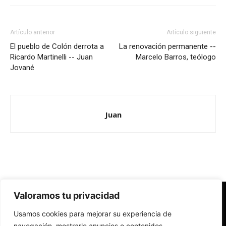
Artículo anterior
Artículo siguiente
El pueblo de Colón derrota a
La renovación permanente --
Ricardo Martinelli -- Juan
Marcelo Barros, teólogo
Jované
Juan
Valoramos tu privacidad
Redes Cristianas
Usamos cookies para mejorar su experiencia de
Una mirada alternativa sobre la Iglesia católica y la sociedad
- Colectivos de Redes Cristianas
navegación, mostrarle anuncios o contenidos