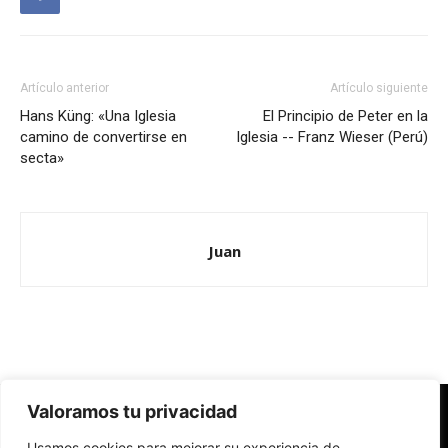
Artículo anterior
Artículo siguiente
Hans Küng: «Una Iglesia
El Principio de Peter en la
camino de convertirse en
Iglesia -- Franz Wieser (Perú)
secta»
Juan
Valoramos tu privacidad
Redes Cristianas
Usamos cookies para mejorar su experiencia de