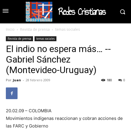
Redes Cristianas
Inicio
Revista de prensa
temas sociales
Revista de prensa
temas sociales
El indio no espera más… --
Gabriel Sánchez
(Montevideo-Uruguay)
Por
Juan
-
28 febrero 2009
180
0
20.02.09 – COLOMBIA
Movimientos indígenas reaccionan y cobran acciones de
las FARC y Gobierno