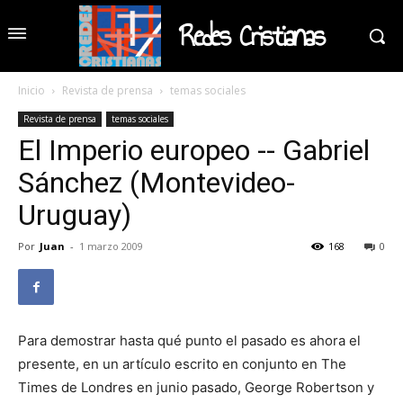
Redes Cristianas
Inicio
Revista de prensa
temas sociales
Revista de prensa
temas sociales
El Imperio europeo -- Gabriel
Sánchez (Montevideo-
Uruguay)
Por
Juan
-
1 marzo 2009
168
0
Para demostrar hasta qué punto el pasado es ahora el
presente, en un artículo escrito en conjunto en The
Times de Londres en junio pasado, George Robertson y