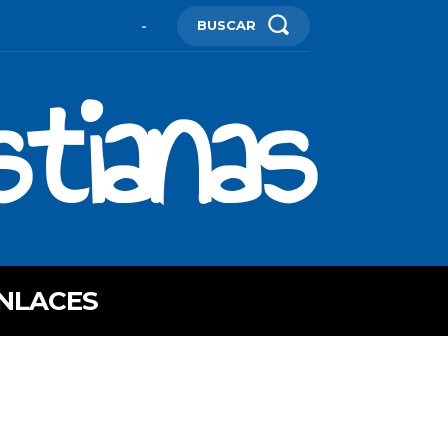
BUSCAR
-
stianas
NLACES