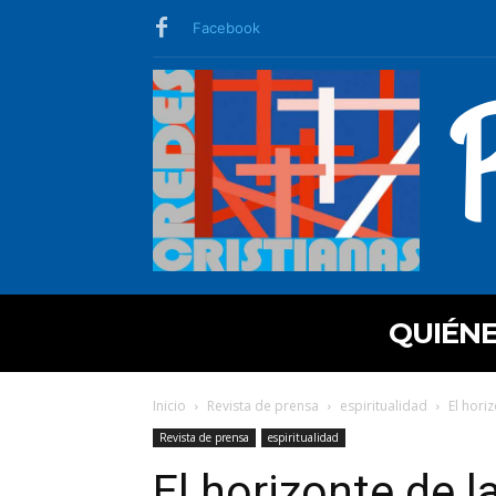
Facebook
QUIÉN
Inicio
Revista de prensa
espiritualidad
El hori
Revista de prensa
espiritualidad
El horizonte de l