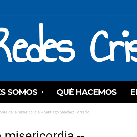
Redes Cri
ES SOMOS
QUÉ HACEMOS
E
zonte de la misericordia -- Santiago Sánchez Torrado
a misericordia --