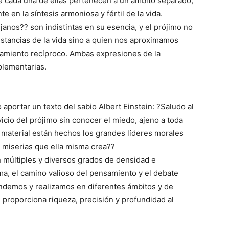
 cada una de ellas pertenecen a un ámbito separado,
en la síntesis armoniosa y fértil de la vida.
ejanos?? son indistintas en su esencia, y el prójimo no
nstancias de la vida sino a quien nos aproximamos
camiento recíproco. Ambas expresiones de la
plementarias.
portar un texto del sabio Albert Einstein: ?Saludo al
icio del prójimo sin conocer el miedo, ajeno a toda
 material están hechos los grandes líderes morales
 miserias que ella misma crea??
en múltiples y diversos grados de densidad e
sma, el camino valioso del pensamiento y el debate
endemos y realizamos en diferentes ámbitos y de
d proporciona riqueza, precisión y profundidad al