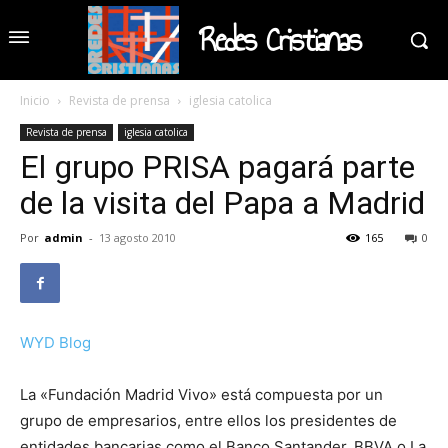
Redes Cristianas
Inicio
Revista de prensa
iglesia catolica
Revista de prensa
iglesia catolica
El grupo PRISA pagará parte
de la visita del Papa a Madrid
Por
admin
-
13 agosto 2010
165
0
WYD Blog
La «Fundación Madrid Vivo» está compuesta por un
grupo de empresarios, entre ellos los presidentes de
entidades bancarias como el Banco Santander, BBVA o La