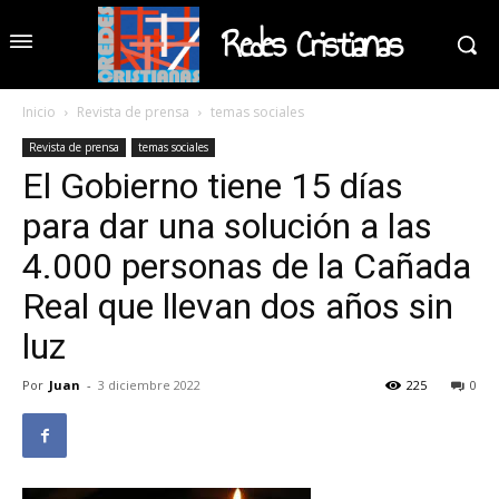
Redes Cristianas
Inicio
Revista de prensa
temas sociales
Revista de prensa
temas sociales
El Gobierno tiene 15 días
para dar una solución a las
4.000 personas de la Cañada
Real que llevan dos años sin
luz
Por
Juan
-
3 diciembre 2022
225
0